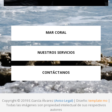
MAR CORAL
NUESTROS SERVICIOS
CONTÁCTANOS
Copyright © 2019 E.García Álvarez
(Aviso Legal)
| Diseño:
template mo
|
Todas las imágenes son propiedad intelectual de sus respectivos
autores